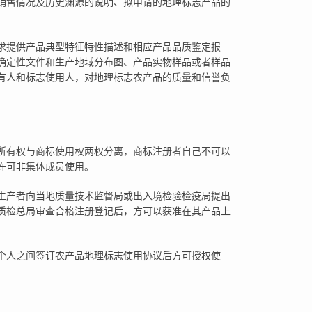
销售情况及历史渊源的说明、拟申请的地理标志产品的
求提供产品典型特征特性描述和相应产品品质鉴定报
确定性文件和生产地域分布图、产品实物样品或者样品
有人和标志使用人，对地理标志农产品的质量和信誉负
所有权与商标使用权两权分离，商标注册者自己不可以
许可非集体成员使用。
生产者向当地质量技术监督局或出入境检验检疫局提出
质检总局审查合格注册登记后，方可以获准在其产品上
个人之间签订农产品地理标志使用协议后方可授权使