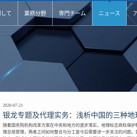
関して
業務分野
専門チーム
ニュース
2020-07-21
银龙专题及代理实务：浅析中国的三种地
随着国务院机构改革方案在中央和地方的逐步落实，地理标志商标保护
理总局管理，两者之间如何整合与分工是今后需要进一步关注的问题。