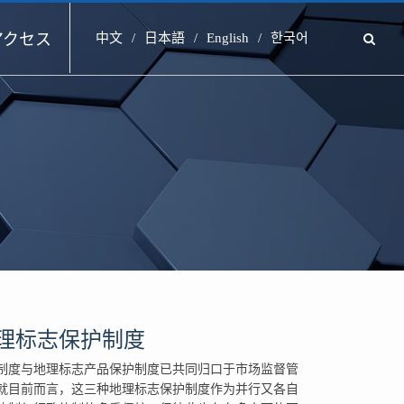
アクセス
中文
日本語
English
한국어
理标志保护制度
制度与地理标志产品保护制度已共同归口于市场监督管
就目前而言，这三种地理标志保护制度作为并行又各自