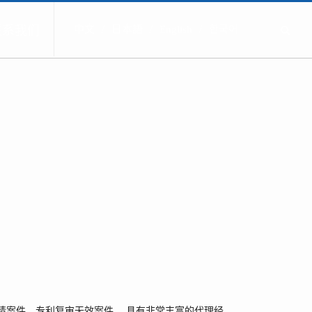
联系我们
中文
日本語
English
한국어
请案件、专利复审无效案件 ，具有非常丰富的代理经