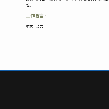
验。
工作语言 :
中文、英文